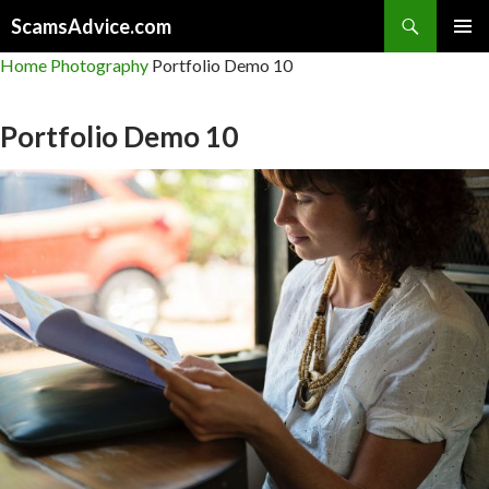
Search
ScamsAdvice.com
SKIP
PRIMAR
Home
Photography
Portfolio Demo 10
TO
MENU
CONTENT
Portfolio Demo 10