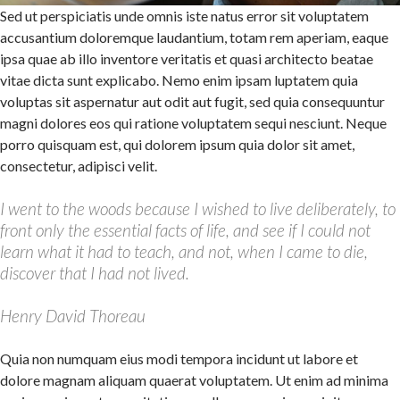
Sed ut perspiciatis unde omnis iste natus error sit voluptatem
accusantium doloremque laudantium, totam rem aperiam, eaque
ipsa quae ab illo inventore veritatis et quasi architecto beatae
vitae dicta sunt explicabo. Nemo enim ipsam luptatem quia
voluptas sit aspernatur aut odit aut fugit, sed quia consequuntur
magni dolores eos qui ratione voluptatem sequi nesciunt. Neque
porro quisquam est, qui dolorem ipsum quia dolor sit amet,
consectetur, adipisci velit.
I went to the woods because I wished to live deliberately, to
front only the essential facts of life, and see if I could not
learn what it had to teach, and not, when I came to die,
discover that I had not lived.
Henry David Thoreau
Quia non numquam eius modi tempora incidunt ut labore et
dolore magnam aliquam quaerat voluptatem. Ut enim ad minima