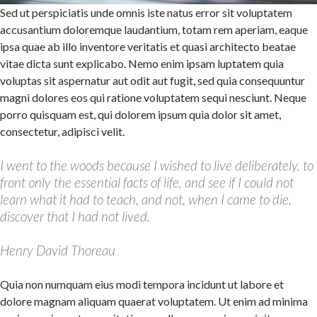
Sed ut perspiciatis unde omnis iste natus error sit voluptatem
accusantium doloremque laudantium, totam rem aperiam, eaque
ipsa quae ab illo inventore veritatis et quasi architecto beatae
vitae dicta sunt explicabo. Nemo enim ipsam luptatem quia
voluptas sit aspernatur aut odit aut fugit, sed quia consequuntur
magni dolores eos qui ratione voluptatem sequi nesciunt. Neque
porro quisquam est, qui dolorem ipsum quia dolor sit amet,
consectetur, adipisci velit.
I went to the woods because I wished to live deliberately, to
front only the essential facts of life, and see if I could not
learn what it had to teach, and not, when I came to die,
discover that I had not lived.
Henry David Thoreau
Quia non numquam eius modi tempora incidunt ut labore et
dolore magnam aliquam quaerat voluptatem. Ut enim ad minima