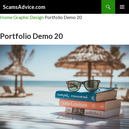
Search
ScamsAdvice.com
SKIP
PRIMAR
Home
Graphic Design
Portfolio Demo 20
TO
MENU
CONTENT
Portfolio Demo 20