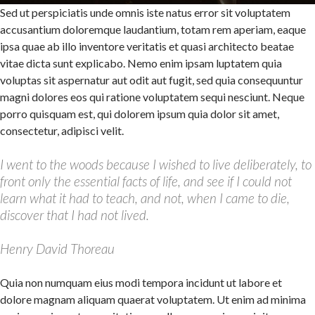
Sed ut perspiciatis unde omnis iste natus error sit voluptatem
accusantium doloremque laudantium, totam rem aperiam, eaque
ipsa quae ab illo inventore veritatis et quasi architecto beatae
vitae dicta sunt explicabo. Nemo enim ipsam luptatem quia
voluptas sit aspernatur aut odit aut fugit, sed quia consequuntur
magni dolores eos qui ratione voluptatem sequi nesciunt. Neque
porro quisquam est, qui dolorem ipsum quia dolor sit amet,
consectetur, adipisci velit.
I went to the woods because I wished to live deliberately, to
front only the essential facts of life, and see if I could not
learn what it had to teach, and not, when I came to die,
discover that I had not lived.
Henry David Thoreau
Quia non numquam eius modi tempora incidunt ut labore et
dolore magnam aliquam quaerat voluptatem. Ut enim ad minima